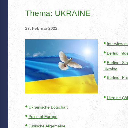
Thema: UKRAINE
27. Februar 2022
•
Interview mi
•
Berlin: Info
•
Berliner St
Ukraine
•
Berliner Ph
•
Ukraine (Wi
•
Ukrainische Botschaf
t
•
Pulse of Europe
•
Jüdische Allgemeine