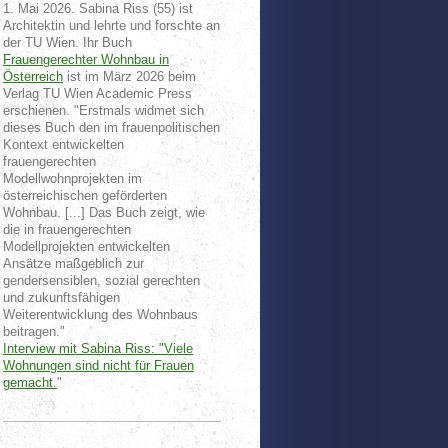
1. Mai 2026. Sabina Riss (55) ist
Architektin und lehrte und forschte an
der TU Wien. Ihr Buch
Frauengerechter Wohnbau in
Österreich
ist im März 2026 beim
Verlag TU Wien Academic Press
erschienen. "Erstmals widmet sich
dieses Buch den im frauenpolitischen
Kontext entwickelten
frauengerechten
Modellwohnprojekten im
österreichischen geförderten
Wohnbau. [...] Das Buch zeigt, wie
die in frauengerechten
Modellprojekten entwickelten
Ansätze maßgeblich zur
gendersensiblen, sozial gerechten
und zukunftsfähigen
Weiterentwicklung des Wohnbaus
beitragen."
Interview mit Sabina Riss: "Viele
Wohnungen sind nicht für Frauen
gemacht.
"