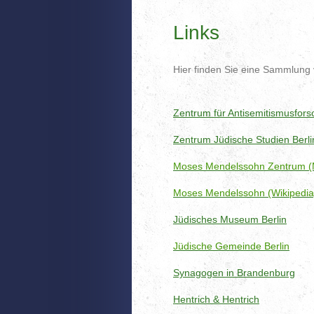
Links
Hier finden Sie eine Sammlung 
Zentrum für Antisemitismusfors
Zentrum Jüdische Studien Berl
Moses Mendelssohn Zentrum 
Moses Mendelssohn (Wikipedia
Jüdisches Museum Berlin
Jüdische Gemeinde Berlin
Synagogen in Brandenburg
Hentrich & Hentrich