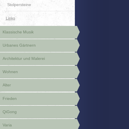
Stolpersteine
Links
Klassische Musik
Urbanes Gärtnern
Architektur und Malerei
Wohnen
Alter
Frieden
QiGong
Varia