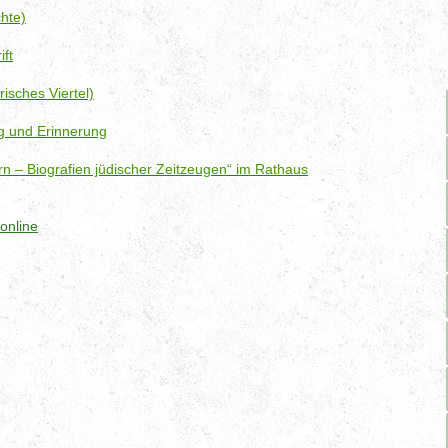
hte)
ift
isches Viertel)
g und Erinnerung
n – Biografien jüdischer Zeitzeugen“ im Rathaus
online