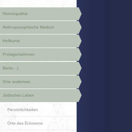
Homöopathie
Anthroposophische Medizin
Heilkunst
ProtagonistInnen
Berlin :-)
Orte anderswo
Jüdisches Leben
Persönlichkeiten
Orte des Erinnerns