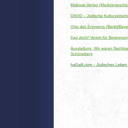
Mabuse-Verlag (Medizingeschic
DAVID – Jüdische Kulturzeitschr
Orte des Erinnerns (Berlin/Bayer
frag doch!
Verein für Begegnun
Ausstellung „Wir waren Nachbar
Schöneberg
haGalil.com
Jüdisches Leben 
–